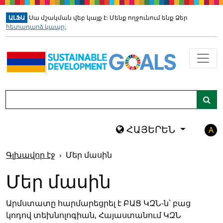
Անցեք հիմնական բովանդ
ԱԼՖԱ
Սա մշակման վեբ կայք է: Մենք ողջունում ենք Ձեր
հետադարձ կապը:
Որոնում
ՀԱՅԵՐԵՆ
A
Գլխավոր էջ
Մեր մասին
Մեր մասին
Արմստատը հարմարեցրել է ԲԱՑ ԿԶՆ-ն՝ բաց
կոդով տեխնոլոգիան, Հայաստանում ԿԶՆ