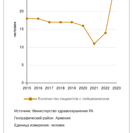
Легенда сюжета: список линий, включенных 
Количество пациентов с лейшманиозом
Chart details
Источник:
Министерство здравоохранения РА
Географический район:
Армения
Единица измерения:
человек