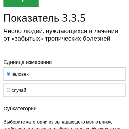
Показатель 3.3.5
Число людей, нуждающихся в лечении
от «забытых» тропических болезней
Единица измерения
Единица измерения
человек
случай
Субкатегории
Выберите категории из выпадающего меню внизу,
чтобы увидеть разные разбивки данных. Несколько не