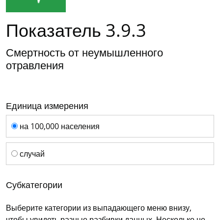
Показатель 3.9.3
Смертность от неумышленного
отравления
Единица измерения
Единица измерения
на 100,000 населения
случай
Субкатегории
Выберите категории из выпадающего меню внизу,
чтобы увидеть разные разбивки данных. Несколько не