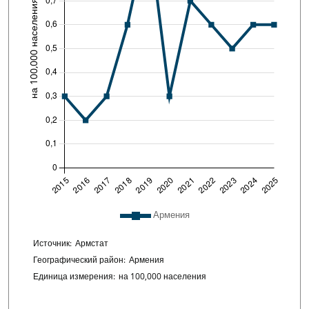
Легенда сюжета: список линий, включенных 
Армения
Chart details
Источник:
Армстат
Географический район:
Армения
Единица измерения:
на 100,000 населения