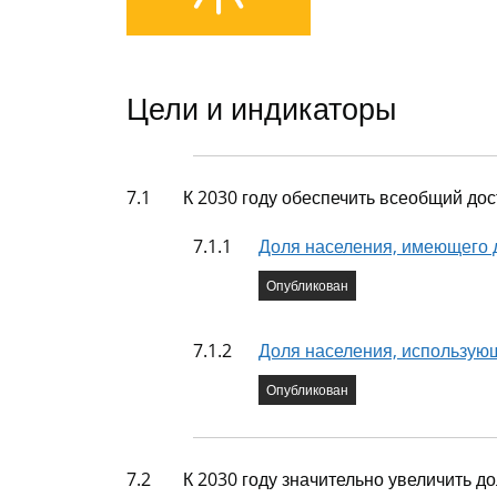
Цели и индикаторы
Задача
7.1
К 2030 году обеспечить всеобщий д
Показатель
7.1.1
Доля населения, имеющего д
Состояние индикатора
Опубликован
Показатель
7.1.2
Доля населения, использующ
Состояние индикатора
Опубликован
Задача
7.2
К 2030 году значительно увеличить 