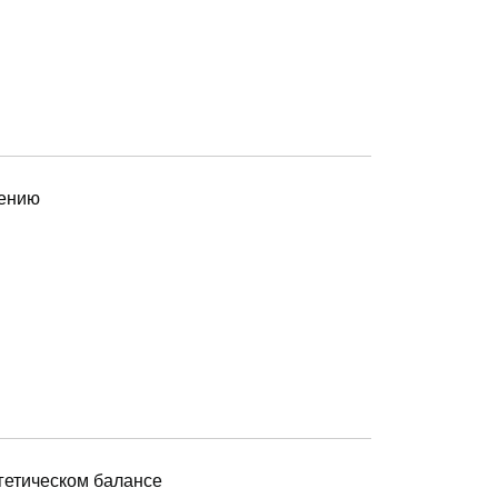
жению
гетическом балансе