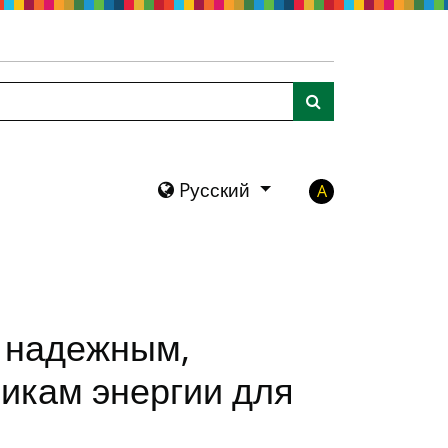
нию
Поиск
Pусский
A
, надежным,
икам энергии для