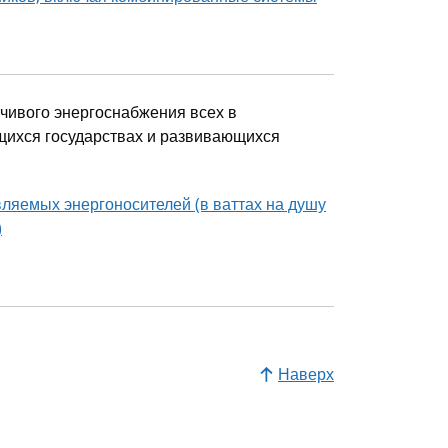
̆чивого энергоснабжения всех в
щихся государствах и развивающихся
яемых энергоносителей (в ваттах на душу
)
Наверх