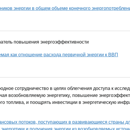
ников энергии в общем объеме конечного энергопотреблен
казатель повышения энергоэффективности
мая как отношение расхода первичной энергии к ВВП
одное сотрудничество в целях облегчения доступа к иссле
ключая возобновляемую энергетику, повышение энергоэффек
о топлива, и поощрять инвестиции в энергетическую инфрас
совых потоков, поступающих в развивающиеся страны для
й энергетики и получения энергии из возобновляемых ист