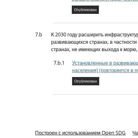
Состояние индикатора
Опубликован
Задача
7.b
К 2030 году расширить инфраструкту
развивающихся странах, в частности
странах, не имеющих выхода к морю,
Показатель
7.b.1
Установленные в развивающ
населения) (повторяется в п
Состояние индикатора
Опубликован
Построен с использованием Open SDG
Ча