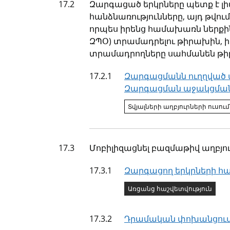
Թիրախ
17.2
Զարգացած երկրները պետք է 
հանձնառությունները, այդ թվու
որպես իրենց համախառն ներքին
ԶՊՕ) տրամադրելու թիրախին, իսկ
տրամադրողները սահմանեն թիրա
Ցուցանիշ
17.2.1
Զարգացմանն ուղղված պ
Զարգացման աջակցման 
Ցուցանիշի կարգավիճա
Տվյալների աղբյուրների ուսու
Թիրախ
17.3
Մոբիլիզացնել բազմաթիվ աղբյո
Ցուցանիշ
17.3.1
Զարգացող երկրների հա
Ցուցանիշի կարգավիճա
Առցանց հաշվետվություն
Ցուցանիշ
17.3.2
Դրամական փոխանցումն