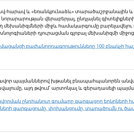
րավ-հարավ և «եռանկյունաձև» տարածաշրջանային և 
 նորարարության վերաբերյալ, ընդլայնել գիտելիք
ծող մեխանիզմների միջև համակարգումը բարելավելու
նոլոգիաների դյուրացման գլոբալ մեխանիզմի միջոց
մացանցի բաժանորդագրությունները 100 բնակչի հա
կ
ավոր պայմաններով խթանել բնապահպանորեն անվտ
վալումը, այդ թվում՝ արտոնյալ և գերադասելի պայ
րման ընդհանուր գումարը զարգացող երկրների 
երի զարգացումը, փոխանցումը, տարածումն ու ծավ
կ