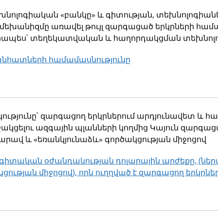
խնոլոգիական «բանկը» և գիտության, տեխնոլոգիան
եխանիզմը առավել թույլ զարգացած երկրների համար 
րապես՝ տեղեկատվական և հաղորդակցման տեխնոլ
նհատների համամասնությունը
կ
կությունը՝ զարգացող երկրներում արդյունավետ և հ
ջակցելու ազգային պլանների կողմից Կայուն զարգ
հարավ և «եռանկյունաձև» գործակցության միջոցով
տական օժանդակության դոլարային արժեքը, (ներա
ցության միջոցով), որն ուղղված է զարգացող երկրնե
կ