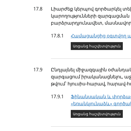
Թիրախ
17.8
Լիարժեք կերպով գործարկել տե
կարողությունների զարգացման մ
բարձրարդյունավետ, մասնավո
Ցուցանիշ
17.8.1
Համացանցից օգտվող ա
Ցուցանիշի կարգավիճա
Առցանց հաշվետվություն
Թիրախ
17.9
Ընդլայնել միջազգային օժանդա
զարգացում իրականացնելու, ա
թվում՝ հյուսիս-հարավ, հարավ-
Ցուցանիշ
17.9.1
Ֆինանսական և փորձագի
«եռանկյունաձև» գործակ
Ցուցանիշի կարգավիճա
Առցանց հաշվետվություն