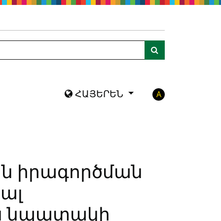
ակությանը
Որոնում
ՀԱՅԵՐԵՆ
A
ան իրագործման
բալ
յս նպատակի